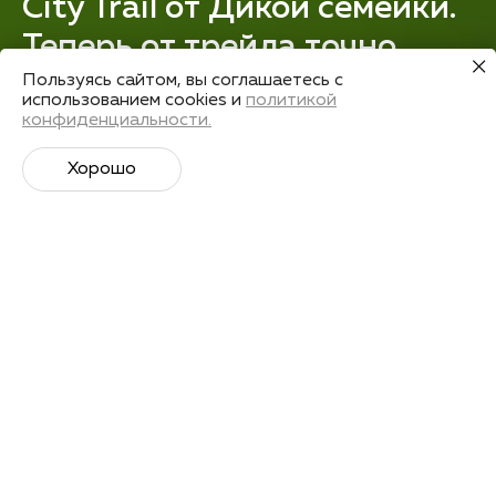
City Trail от Дикой семейки.
Теперь от трейла точно
не отвертеться
Пользуясь сайтом, вы соглашаетесь с
использованием cookies и
политикой
конфиденциальности.
Получить запись
Хорошо
Лекторы